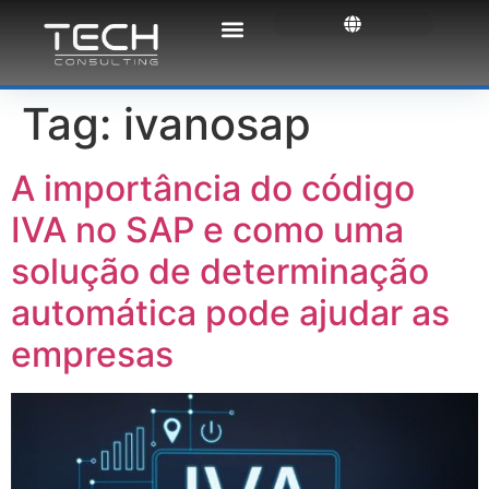
Tag:
ivanosap
A importância do código
IVA no SAP e como uma
solução de determinação
automática pode ajudar as
empresas