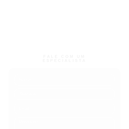
contact-
us@techconsulting.us.com
LGPD
| Política de Privacidade | Política de Segurança
FALE COM UM
ESPECIALISTA ​